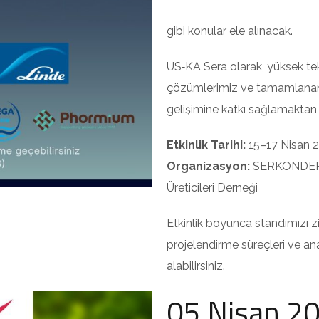
gibi konular ele alınacak.
US‑KA Sera olarak, yüksek tek
çözümlerimiz ve tamamlanan p
gelişimine katkı sağlamakta
Etkinlik Tarihi:
15–17 Nisan 
Organizasyon:
SERKONDER –
Üreticileri Derneği
Etkinlik boyunca standımızı z
projelendirme süreçleri ve an
alabilirsiniz.
05 Nisan 2