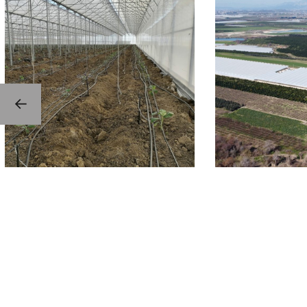
Serik Çandır 315.000 m2
Manavgat 10
Muz Serası
Serası
TROPIKAL MEYVE SERALARI
TROPIKAL MEYV