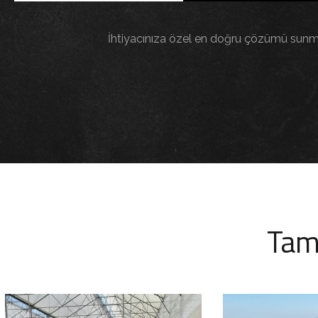
İhtiyacınıza özel en doğru çözümü sunmak i
Tam