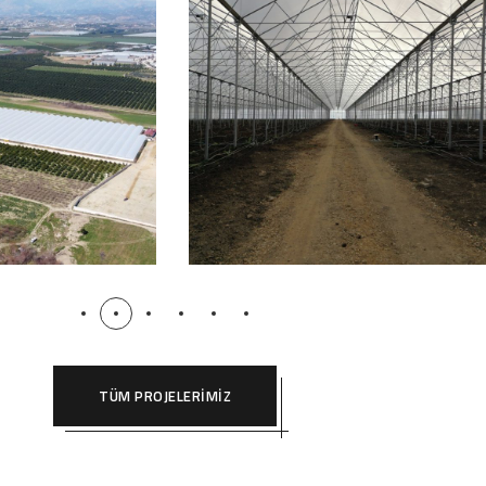
3.500 m2 Muz
Manavgat 140.000 m2 Muz
Serası
E SERALARI
TROPIKAL MEYVE SERALARI
TÜM PROJELERIMIZ