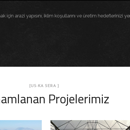
çin arazi yapısını, iklim koşullarını ve üretim hedeflerinizi ye
[US-KA SERA ]
amlanan Projelerimiz