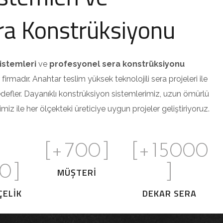
ra Konstrüksiyonu
istemleri
ve
profesyonel sera konstrüksiyonu
irmadır. Anahtar teslim yüksek teknolojili sera projeleri ile
defler. Dayanıklı konstrüksiyon sistemlerimiz, uzun ömürlü
 ile her ölçekteki üreticiye uygun projeler geliştiriyoruz.
[+
700
]
[+
15000
0
]
]
MÜŞTERI
ÇELIK
DEKAR SERA
E