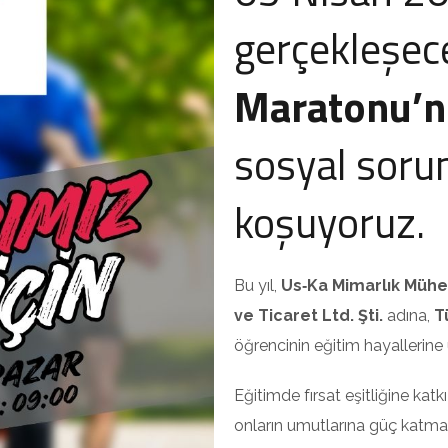
gerçekleşe
Maratonu’
sosyal sorum
koşuyoruz.
Bu yıl,
Us‑Ka Mimarlık Mühen
ve Ticaret Ltd. Şti.
adına,
T
öğrencinin eğitim hayallerine
Eğitimde fırsat eşitliğine kat
onların umutlarına güç katmak