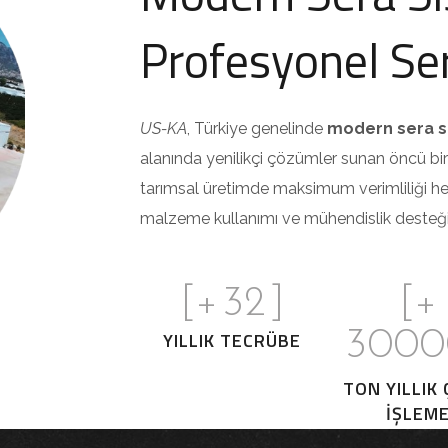
Profesyonel Se
US-KA
, Türkiye genelinde
modern sera s
alanında yenilikçi çözümler sunan öncü bir f
tarımsal üretimde maksimum verimliliği he
malzeme kullanımı ve mühendislik desteğimiz
[+
32
]
[+
3000
YILLIK TECRÜBE
TON YILLIK 
IŞLEM