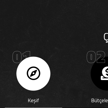
Ç
01
02
Keşif
Bütçel