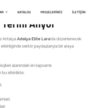
 3. Sera Yatırım
LAR
KATALOG
PROJELERIMIZ
İLETIŞIM
Yerini Alıyor
de Antalya
Adalya Elite Lara
’da düzenlenecek
etkinliğinde sektör paydaşlarıyla bir araya
ojileri alanındaki en kapsamlı
 bu etkinlikte;
i,
ümleri,
eri