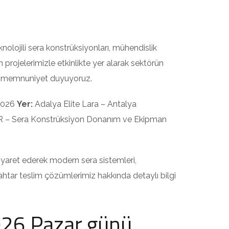
nolojili sera konstrüksiyonları, mühendislik
rojelerimizle etkinlikte yer alarak sektörün
n memnuniyet duyuyoruz.
2026
Yer:
Adalya Elite Lara – Antalya
 Sera Konstrüksiyon Donanım ve Ekipman
iyaret ederek modern sera sistemleri,
ahtar teslim çözümlerimiz hakkında detaylı bilgi
026 Pazar günü