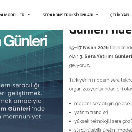
US‑KA Sera,
RA MODELLERI
SERA KONSTRÜKSIYONLARI
ÇELIK YAPI
Günleri’nde 
15–17 Nisan 2026
tarihlerin
olan
3. Sera Yatırım Günleri
geliyoruz.
Türkiye’nin modern sera teknol
organizasyonlarından biri olan
modern seracılığın geleceğ
yatırım trendleri,
yüksek teknolojili sera çöz
sürdürülebilir üretim modell