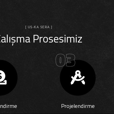
[ US-KA SERA ]
alışma Prosesimiz
03
endirme
Projelendirme