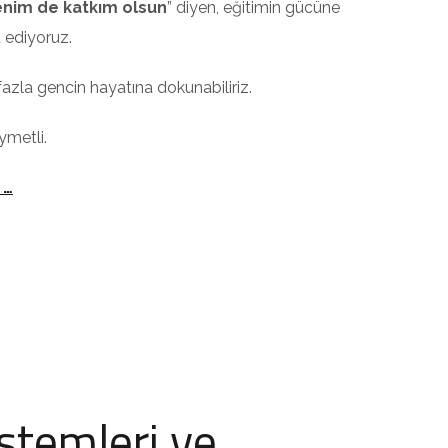
nim de katkım olsun
” diyen, eğitimin gücüne
 ediyoruz.
 fazla gencin hayatına dokunabiliriz.
ymetli.
 …
stemleri ve