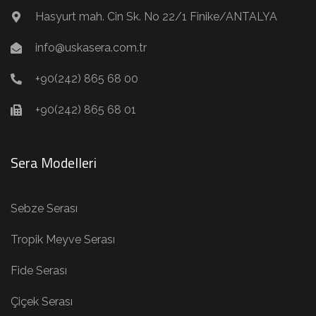
Hasyurt mah. Cin Sk. No 22/1 Finike/ANTALYA
info@uskasera.com.tr
+90(242) 865 68 00
+90(242) 865 68 01
Sera Modelleri
Sebze Serası
Tropik Meyve Serası
Fide Serası
Çiçek Serası