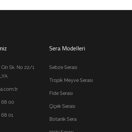
imiz
Sera Modelleri
 Cin Sk. No 22/1
Sebze Serası
LYA
Tropik Meyve Serası
a.com.tr
Fide Serası
 68 00
Çiçek Serası
 68 01
Botanik Sera