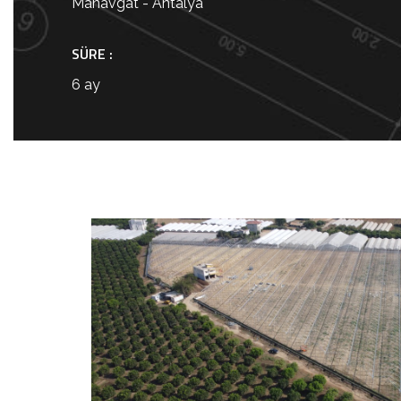
Manavgat - Antalya
SÜRE :
6 ay