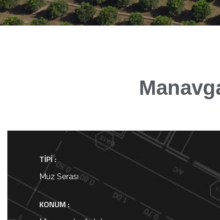
STRATEGY:
Manavga
Minimalistic
TIPI :
Muz Serası
KONUM :