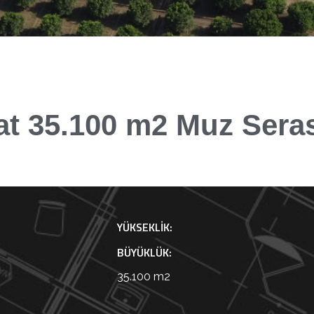
t 35.100 m2 Muz Seras
YÜKSEKLIK:
BÜYÜKLÜK:
35.100 m2