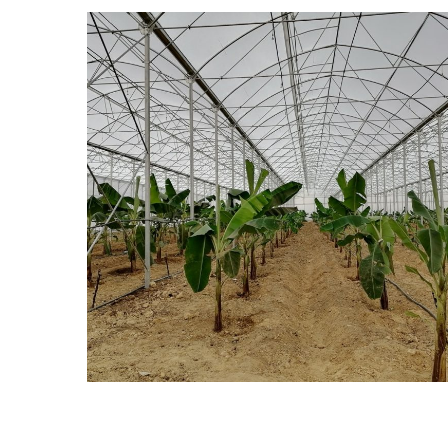
Manavgat 30.090 m2 Muz
Serası
TROPIKAL MEYVE SERALARI