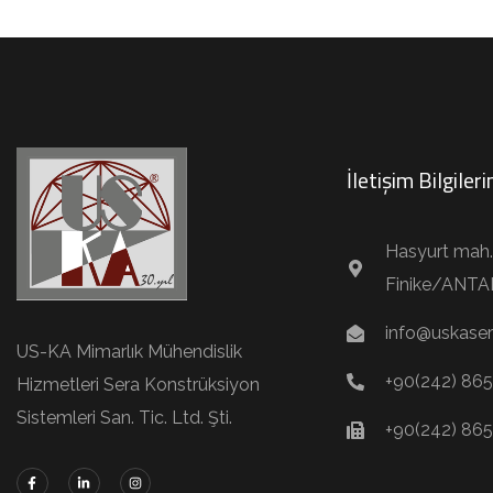
İletişim Bilgiler
Hasyurt mah.
Finike/ANTA
info@uskaser
US-KA Mimarlık Mühendislik
+90(242) 865
Hizmetleri Sera Konstrüksiyon
Sistemleri San. Tic. Ltd. Şti.
+90(242) 865