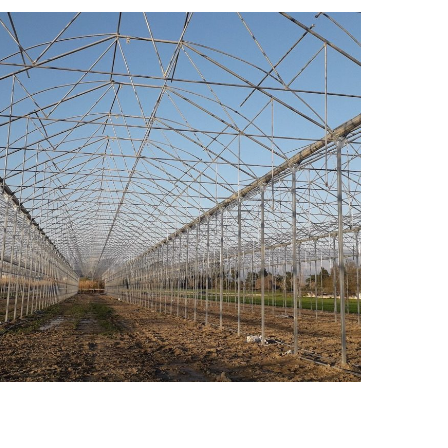
Manavgat 24.120 m2 Muz
Serası
TROPIKAL MEYVE SERALARI