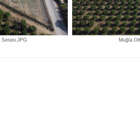
e Serası.JPG
Muğla O